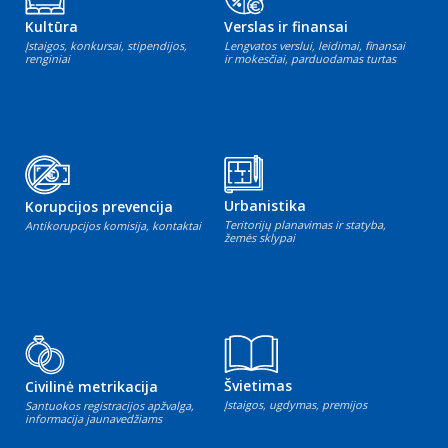
Kultūra
Verslas ir finansai
Įstaigos, konkursai, stipendijos,
Lengvatos verslui, leidimai, finansai
renginiai
ir mokesčiai, parduodamas turtas
Urbanistika
Korupcijos prevencija
Teritorijų planavimas ir statyba,
Antikorupcijos komisija, kontaktai
žemės sklypai
Švietimas
Civilinė metrikacija
Įstaigos, ugdymas, premijos
Santuokos registracijos apžvalga,
informacija jaunavedžiams