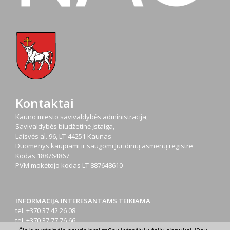
Kontaktai
Kauno miesto savivaldybės administracija,
Savivaldybės biudžetinė įstaiga,
Laisvės al. 96, LT-44251 Kaunas
Duomenys kaupiami ir saugomi Juridinių asmenų registre
Kodas
188764867
PVM mokėtojo kodas
LT 887648610
INFORMACIJA INTERESANTAMS TEIKIAMA
tel. +370 37 42 26 08
tel. +370 37 77 76 66