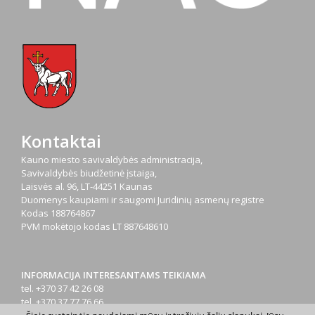
Kontaktai
Kauno miesto savivaldybės administracija,
Savivaldybės biudžetinė įstaiga,
Laisvės al. 96, LT-44251 Kaunas
Duomenys kaupiami ir saugomi Juridinių asmenų registre
Kodas
188764867
PVM mokėtojo kodas
LT 887648610
INFORMACIJA INTERESANTAMS TEIKIAMA
tel. +370 37 42 26 08
tel. +370 37 77 76 66