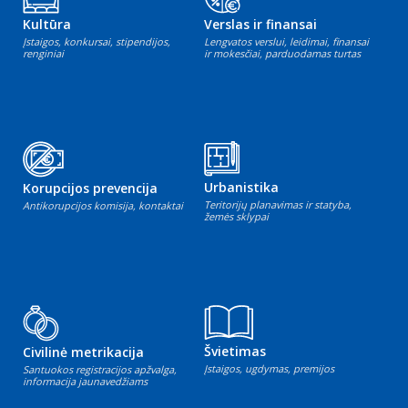
Kultūra
Verslas ir finansai
Įstaigos, konkursai, stipendijos,
Lengvatos verslui, leidimai, finansai
renginiai
ir mokesčiai, parduodamas turtas
Urbanistika
Korupcijos prevencija
Teritorijų planavimas ir statyba,
Antikorupcijos komisija, kontaktai
žemės sklypai
Švietimas
Civilinė metrikacija
Įstaigos, ugdymas, premijos
Santuokos registracijos apžvalga,
informacija jaunavedžiams