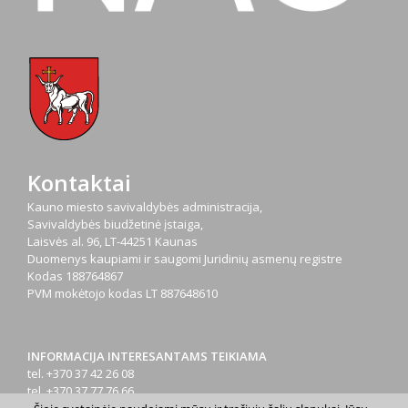
Kontaktai
Kauno miesto savivaldybės administracija,
Savivaldybės biudžetinė įstaiga,
Laisvės al. 96, LT-44251 Kaunas
Duomenys kaupiami ir saugomi Juridinių asmenų registre
Kodas
188764867
PVM mokėtojo kodas
LT 887648610
INFORMACIJA INTERESANTAMS TEIKIAMA
tel. +370 37 42 26 08
tel. +370 37 77 76 66