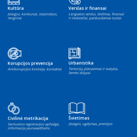
Kultūra
Verslas ir finansai
Įstaigos, konkursai, stipendijos,
Lengvatos verslui, leidimai, finansai
renginiai
ir mokesčiai, parduodamas turtas
Urbanistika
Korupcijos prevencija
Teritorijų planavimas ir statyba,
Antikorupcijos komisija, kontaktai
žemės sklypai
Švietimas
Civilinė metrikacija
Įstaigos, ugdymas, premijos
Santuokos registracijos apžvalga,
informacija jaunavedžiams