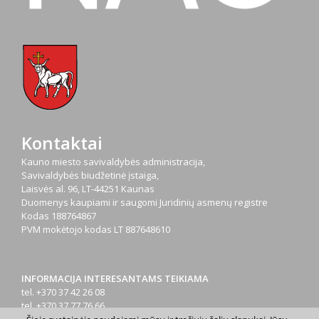
Kontaktai
Kauno miesto savivaldybės administracija,
Savivaldybės biudžetinė įstaiga,
Laisvės al. 96, LT-44251 Kaunas
Duomenys kaupiami ir saugomi Juridinių asmenų registre
Kodas
188764867
PVM mokėtojo kodas
LT 887648610
INFORMACIJA INTERESANTAMS TEIKIAMA
tel. +370 37 42 26 08
tel. +370 37 77 76 66