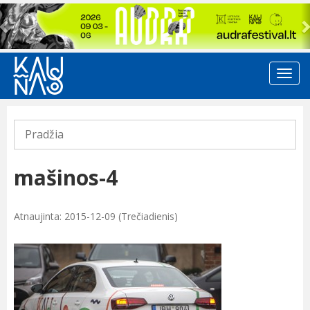
Previous
Pradžia
mašinos-4
Atnaujinta: 2015-12-09 (Trečiadienis)