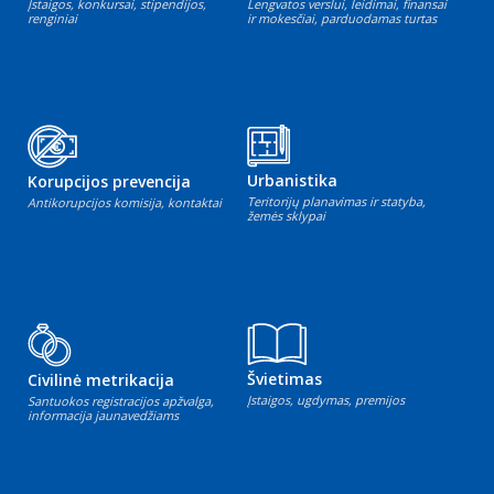
Įstaigos, konkursai, stipendijos,
Lengvatos verslui, leidimai, finansai
renginiai
ir mokesčiai, parduodamas turtas
Urbanistika
Korupcijos prevencija
Teritorijų planavimas ir statyba,
Antikorupcijos komisija, kontaktai
žemės sklypai
Švietimas
Civilinė metrikacija
Įstaigos, ugdymas, premijos
Santuokos registracijos apžvalga,
informacija jaunavedžiams