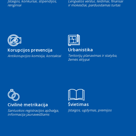
Įstaigos, konkursai, stipendijos,
Lengvatos verslui, leidimai, finansai
renginiai
ir mokesčiai, parduodamas turtas
Urbanistika
Korupcijos prevencija
Teritorijų planavimas ir statyba,
Antikorupcijos komisija, kontaktai
žemės sklypai
Švietimas
Civilinė metrikacija
Įstaigos, ugdymas, premijos
Santuokos registracijos apžvalga,
informacija jaunavedžiams