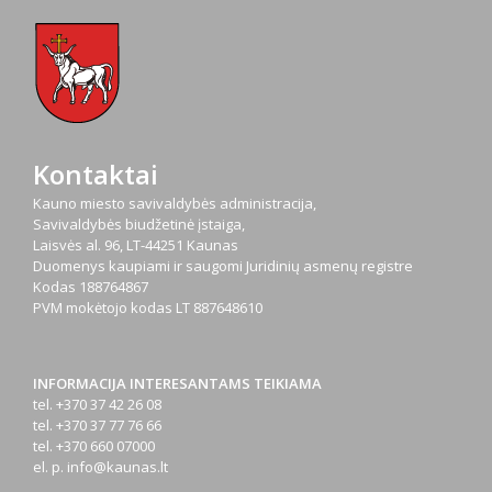
Kontaktai
Kauno miesto savivaldybės administracija,
Savivaldybės biudžetinė įstaiga,
Laisvės al. 96, LT-44251 Kaunas
Duomenys kaupiami ir saugomi Juridinių asmenų registre
Kodas
188764867
PVM mokėtojo kodas
LT 887648610
INFORMACIJA INTERESANTAMS TEIKIAMA
tel. +370 37 42 26 08
tel. +370 37 77 76 66
tel. +370 660 07000
el. p.
info@kaunas.lt