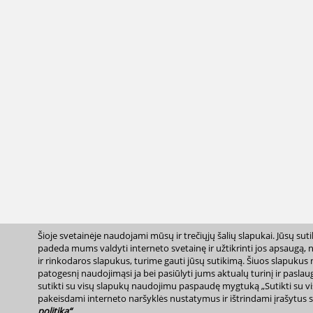
Šioje svetainėje naudojami mūsų ir trečiųjų šalių slapukai. Jūsų sut
padeda mums valdyti interneto svetainę ir užtikrinti jos apsaugą, 
ir rinkodaros slapukus, turime gauti jūsų sutikimą. Šiuos slapukus 
patogesnį naudojimąsi ja bei pasiūlyti jums aktualų turinį ir paslauga
sutikti su visų slapukų naudojimu paspaudę mygtuką „Sutikti su vis
pakeisdami interneto naršyklės nustatymus ir ištrindami įrašytus s
politika“
.