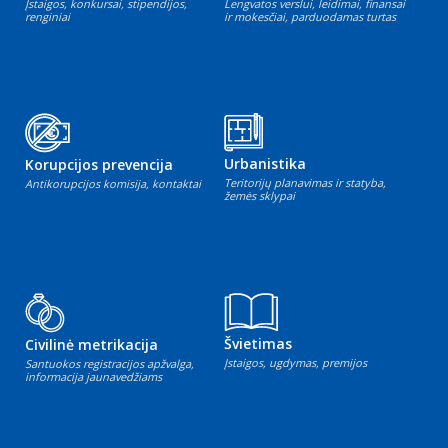
Įstaigos, konkursai, stipendijos,
Lengvatos verslui, leidimai, finansai
renginiai
ir mokesčiai, parduodamas turtas
Urbanistika
Korupcijos prevencija
Teritorijų planavimas ir statyba,
Antikorupcijos komisija, kontaktai
žemės sklypai
Švietimas
Civilinė metrikacija
Įstaigos, ugdymas, premijos
Santuokos registracijos apžvalga,
informacija jaunavedžiams