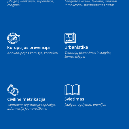
Įstaigos, konkursai, stipendijos,
Lengvatos verslui, leidimai, finansai
renginiai
ir mokesčiai, parduodamas turtas
Urbanistika
Korupcijos prevencija
Teritorijų planavimas ir statyba,
Antikorupcijos komisija, kontaktai
žemės sklypai
Švietimas
Civilinė metrikacija
Įstaigos, ugdymas, premijos
Santuokos registracijos apžvalga,
informacija jaunavedžiams