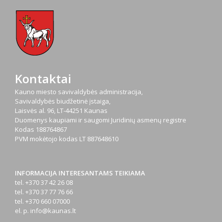
Kontaktai
Kauno miesto savivaldybės administracija,
Savivaldybės biudžetinė įstaiga,
Laisvės al. 96, LT-44251 Kaunas
Duomenys kaupiami ir saugomi Juridinių asmenų registre
Kodas
188764867
PVM mokėtojo kodas
LT 887648610
INFORMACIJA INTERESANTAMS TEIKIAMA
tel. +370 37 42 26 08
tel. +370 37 77 76 66
tel. +370 660 07000
el. p.
info@kaunas.lt