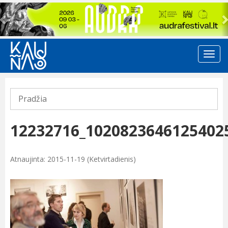
Previous
Pradžia
12232716_1020823646125402
Atnaujinta: 2015-11-19 (Ketvirtadienis)