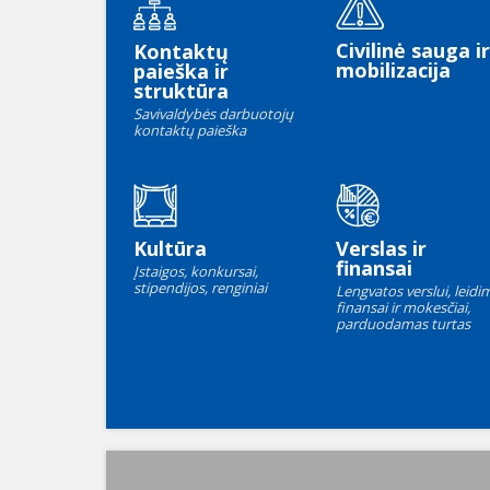
Civilinė sauga ir
Kontaktų
mobilizacija
paieška ir
struktūra
Savivaldybės darbuotojų
kontaktų paieška
Kultūra
Verslas ir
finansai
Įstaigos, konkursai,
stipendijos, renginiai
Lengvatos verslui, leidim
finansai ir mokesčiai,
parduodamas turtas