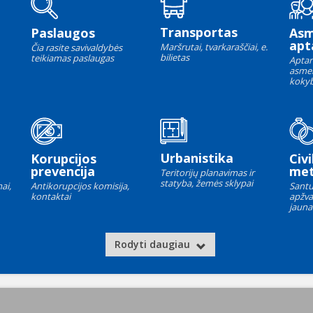
Transportas
Paslaugos
As
apt
Maršrutai, tvarkaraščiai, e.
Čia rasite savivaldybės
bilietas
teikiamas paslaugas
Aptar
asme
kokyb
Urbanistika
Korupcijos
Civi
prevencija
met
Teritorijų planavimas ir
statyba, žemės sklypai
ai,
Antikorupcijos komisija,
Santu
kontaktai
apžva
jauna
Rodyti daugiau