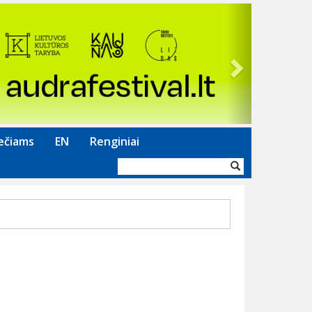
Next
ečiams
EN
Renginiai
Paieškos
forma