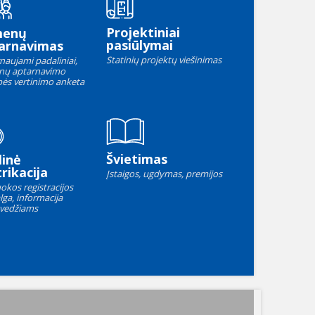
Projektiniai
menų
pasiūlymai
arnavimas
Statinių projektų viešinimas
naujami padaliniai,
nų aptarnavimo
ės vertinimo anketa
Švietimas
linė
rikacija
Įstaigos, ugdymas, premijos
okos registracijos
lga, informacija
vedžiams