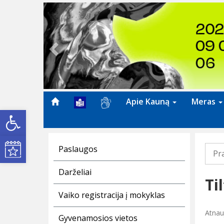
Previous
Apie Kauną
Meras
Open toolbar
Kultūros renginiai
Paslaugos
Pr
Darželiai
Ti
Vaiko registracija į mokyklas
Atnau
Gyvenamosios vietos