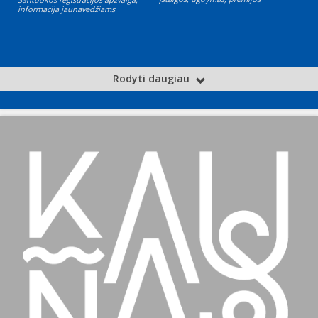
informacija jaunavedžiams
Rodyti daugiau