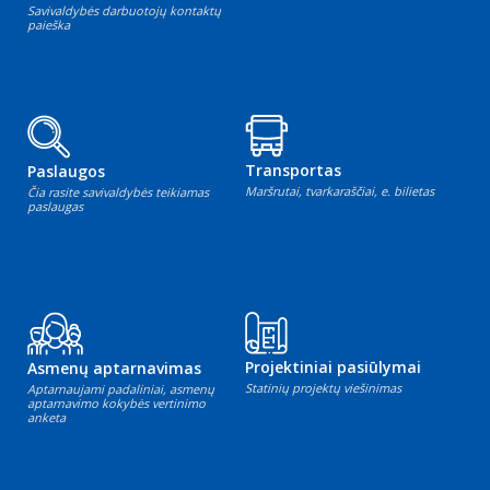
Savivaldybės darbuotojų kontaktų
paieška
Transportas
Paslaugos
Maršrutai, tvarkaraščiai, e. bilietas
Čia rasite savivaldybės teikiamas
paslaugas
Projektiniai pasiūlymai
Asmenų aptarnavimas
Statinių projektų viešinimas
Aptarnaujami padaliniai, asmenų
aptarnavimo kokybės vertinimo
anketa