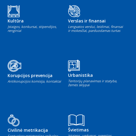
Kultūra
Verslas ir finansai
Įstaigos, konkursai, stipendijos,
Lengvatos verslui, leidimai, finansai
renginiai
ir mokesčiai, parduodamas turtas
Urbanistika
Korupcijos prevencija
Teritorijų planavimas ir statyba,
Antikorupcijos komisija, kontaktai
žemės sklypai
Švietimas
Civilinė metrikacija
Įstaigos, ugdymas, premijos
Santuokos registracijos apžvalga,