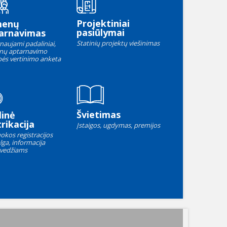
Projektiniai
menų
pasiūlymai
arnavimas
Statinių projektų viešinimas
naujami padaliniai,
nų aptarnavimo
ės vertinimo anketa
Švietimas
linė
rikacija
Įstaigos, ugdymas, premijos
okos registracijos
lga, informacija
vedžiams