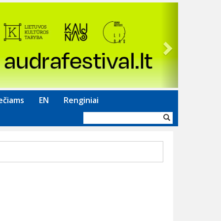
Next
ečiams
EN
Renginiai
Paieškos
forma