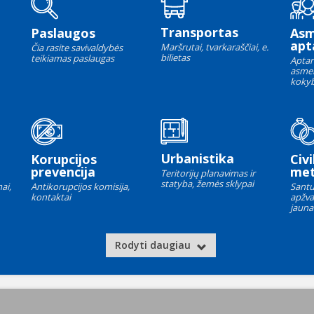
Transportas
Paslaugos
As
apt
Maršrutai, tvarkaraščiai, e.
Čia rasite savivaldybės
bilietas
teikiamas paslaugas
Aptar
asme
kokyb
Urbanistika
Korupcijos
Civi
prevencija
met
Teritorijų planavimas ir
statyba, žemės sklypai
ai,
Antikorupcijos komisija,
Santu
kontaktai
apžva
jauna
Rodyti daugiau