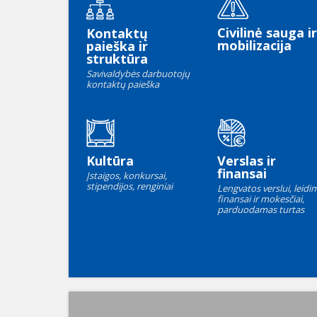
Civilinė sauga ir
Kontaktų
mobilizacija
paieška ir
struktūra
Savivaldybės darbuotojų
kontaktų paieška
Kultūra
Verslas ir
finansai
Įstaigos, konkursai,
stipendijos, renginiai
Lengvatos verslui, leidim
finansai ir mokesčiai,
parduodamas turtas