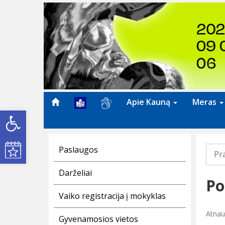
Previous
Apie Kauną
Meras
Open toolbar
Kultūros renginiai
Paslaugos
Pr
Darželiai
Po
Vaiko registracija į mokyklas
Atnau
Gyvenamosios vietos