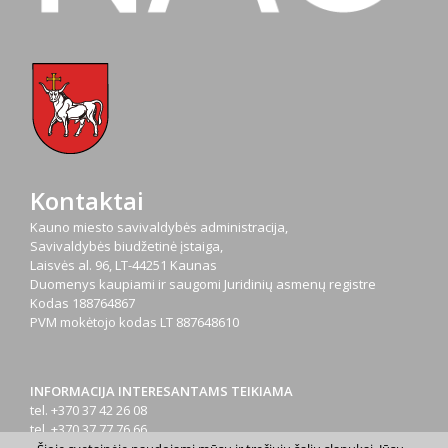
Kontaktai
Kauno miesto savivaldybės administracija,
Savivaldybės biudžetinė įstaiga,
Laisvės al. 96, LT-44251 Kaunas
Duomenys kaupiami ir saugomi Juridinių asmenų registre
Kodas
188764867
PVM mokėtojo kodas
LT 887648610
INFORMACIJA INTERESANTAMS TEIKIAMA
tel. +370 37 42 26 08
tel. +370 37 77 76 66