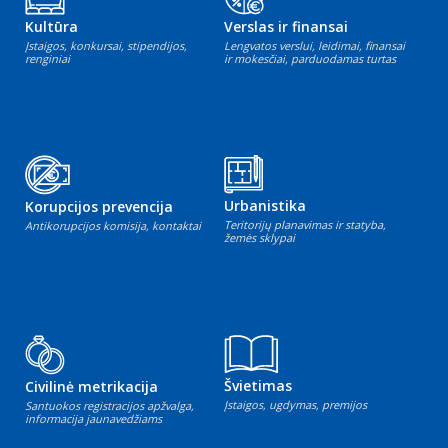
Kultūra
Verslas ir finansai
Įstaigos, konkursai, stipendijos,
Lengvatos verslui, leidimai, finansai
renginiai
ir mokesčiai, parduodamas turtas
Urbanistika
Korupcijos prevencija
Teritorijų planavimas ir statyba,
Antikorupcijos komisija, kontaktai
žemės sklypai
Švietimas
Civilinė metrikacija
Įstaigos, ugdymas, premijos
Santuokos registracijos apžvalga,
informacija jaunavedžiams