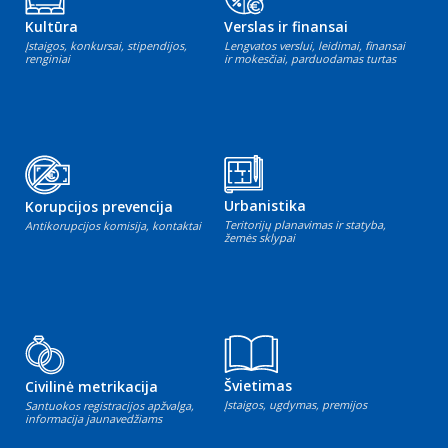
Kultūra
Verslas ir finansai
Įstaigos, konkursai, stipendijos,
Lengvatos verslui, leidimai, finansai
renginiai
ir mokesčiai, parduodamas turtas
Urbanistika
Korupcijos prevencija
Teritorijų planavimas ir statyba,
Antikorupcijos komisija, kontaktai
žemės sklypai
Švietimas
Civilinė metrikacija
Įstaigos, ugdymas, premijos
Santuokos registracijos apžvalga,
informacija jaunavedžiams