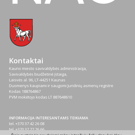
Kontaktai
Kauno miesto savivaldybės administracija,
Savivaldybės biudžetinė įstaiga,
Laisvės al. 96, LT-44251 Kaunas
Duomenys kaupiami ir saugomi Juridinių asmenų registre
Kodas
188764867
PVM mokėtojo kodas
LT 887648610
INFORMACIJA INTERESANTAMS TEIKIAMA
tel. +370 37 42 26 08
tel. +370 37 77 76 66