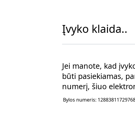
Įvyko klaida..
Jei manote, kad įvyko
būti pasiekiamas, p
numerį, šiuo elektro
Bylos numeris: 1288381172976