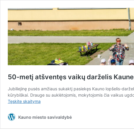
50-metį atšventęs vaikų darželis Kaune
Jubiliejinę pusės amžiaus sukaktį pasiekęs Kauno lopšelis-darželi
kūrybiškai. Drauge su auklėtojomis, mokytojomis čia vaikus ugdo
50-
Tęskite
skaitymą
metį
atšventęs
Kauno miesto savivaldybė
vaikų
darželis
Kaune,