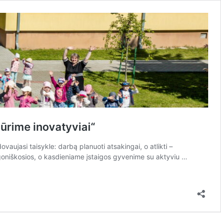
ūrime inovatyviai“
aujasi taisykle: darbą planuoti atsakingai, o atlikti –
goniškosios, o kasdieniame įstaigos gyvenime su aktyviu …