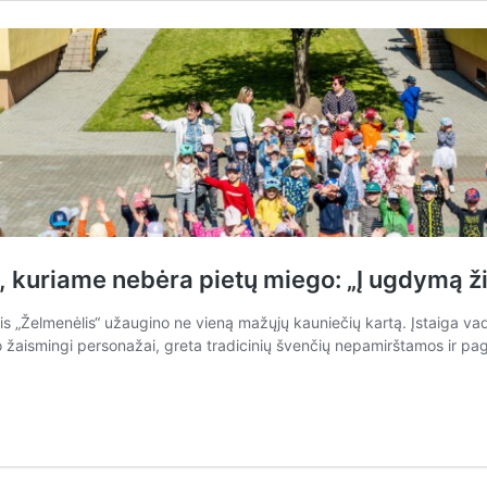
, kuriame nebėra pietų miego: „Į ugdymą ži
s „Želmenėlis“ užaugino ne vieną mažųjų kauniečių kartą. Įstaiga vadov
 žaismingi personažai, greta tradicinių švenčių nepamirštamos ir pa